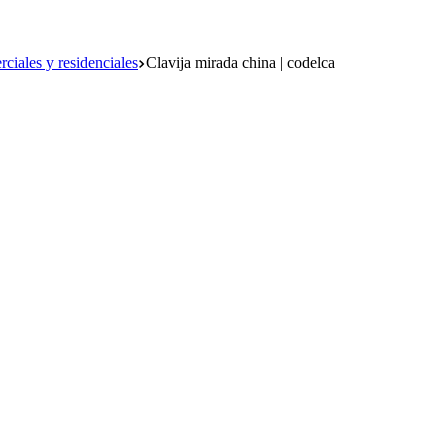
ciales y residenciales
Clavija mirada china | codelca