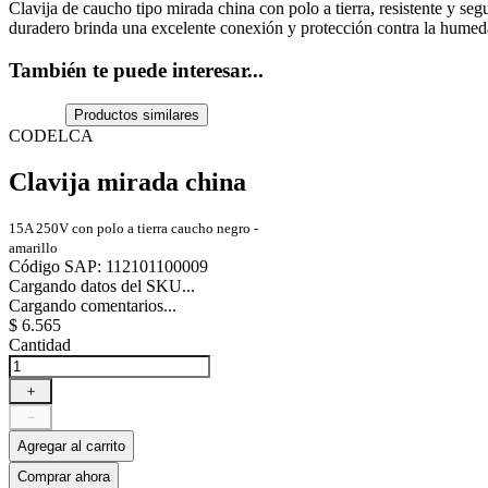
Clavija de caucho tipo mirada china con polo a tierra, resistente y segu
duradero brinda una excelente conexión y protección contra la humeda
También te puede interesar...
Productos similares
CODELCA
Clavija mirada china
15A 250V con polo a tierra caucho negro -
amarillo
Código SAP
:
112101100009
Cargando datos del SKU...
Cargando comentarios...
$
6
.
565
Cantidad
＋
－
Agregar al carrito
Comprar ahora