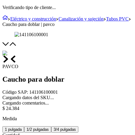
Verificando tipo de cliente...
Eléctrico y construcción
Canalización y sujeción
Tubos PVC
Caucho para doblar | pavco
PAVCO
Caucho para doblar
Código SAP
:
141106100001
Cargando datos del SKU...
Cargando comentarios...
$
24
.
384
Medida
1 pulgada
1/2 pulgadas
3/4 pulgadas