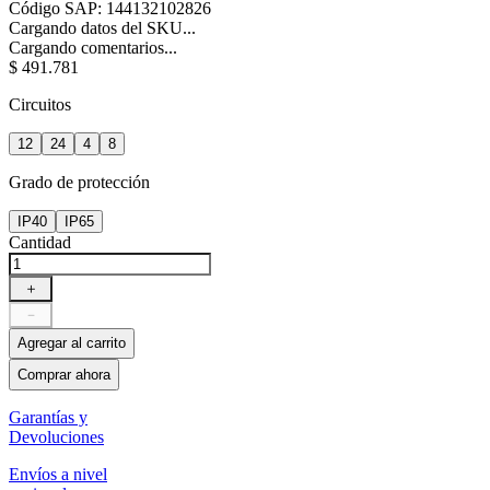
Código SAP
:
144132102826
Cargando datos del SKU...
Cargando comentarios...
$
491
.
781
Circuitos
12
24
4
8
Grado de protección
IP40
IP65
Cantidad
＋
－
Agregar al carrito
Comprar ahora
Garantías y
Devoluciones
Envíos a nivel