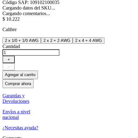
Código SAP
:
109102100035
Cargando datos del SKU...
Cargando comentarios...
$
10
.
222
Calibre
2 x 1/0 + 1/0 AWG
2 x 2 + 2 AWG
2 x 4 + 4 AWG
Cantidad
＋
－
Agregar al carrito
Comprar ahora
Garantías y
Devoluciones
Envíos a nivel
nacional
¿Necesitas ayuda?