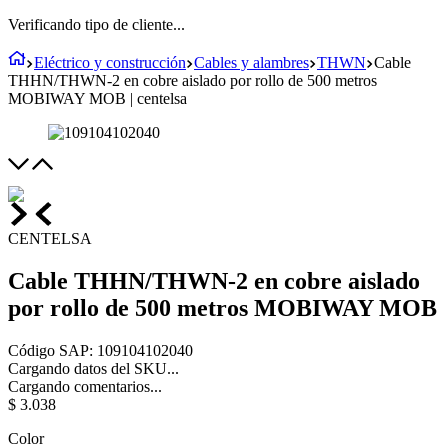
Verificando tipo de cliente...
Eléctrico y construcción
Cables y alambres
THWN
Cable
THHN/THWN-2 en cobre aislado por rollo de 500 metros
MOBIWAY MOB | centelsa
CENTELSA
Cable THHN/THWN-2 en cobre aislado
por rollo de 500 metros MOBIWAY MOB
Código SAP
:
109104102040
Cargando datos del SKU...
Cargando comentarios...
$
3
.
038
Color