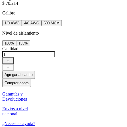
$
70
.
214
Calibre
1/0 AWG
4/0 AWG
500 MCM
Nivel de aislamiento
100%
133%
Cantidad
＋
－
Agregar al carrito
Comprar ahora
Garantías y
Devoluciones
Envíos a nivel
nacional
¿Necesitas ayuda?