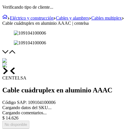
Verificando tipo de cliente...
Eléctrico y construcción
Cables y alambres
Cables multiplex
Cable cuádruplex en aluminio AAAC | centelsa
CENTELSA
Cable cuádruplex en aluminio AAAC
Código SAP
:
109104100006
Cargando datos del SKU...
Cargando comentarios...
$
14
.
626
No disponible