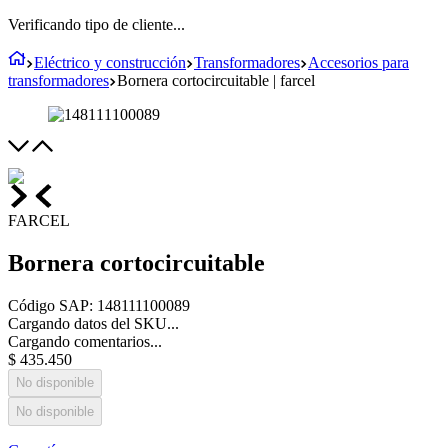
Verificando tipo de cliente...
Eléctrico y construcción
Transformadores
Accesorios para
transformadores
Bornera cortocircuitable | farcel
FARCEL
Bornera cortocircuitable
Código SAP
:
148111100089
Cargando datos del SKU...
Cargando comentarios...
$
435
.
450
No disponible
No disponible