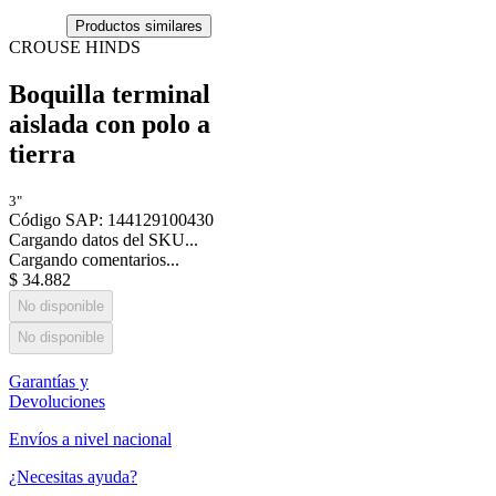
Productos similares
CROUSE HINDS
Boquilla terminal
aislada con polo a
tierra
3"
Código SAP
:
144129100430
Cargando datos del SKU...
Cargando comentarios...
$
34
.
882
No disponible
No disponible
Garantías y
Devoluciones
Envíos a nivel nacional
¿Necesitas ayuda?