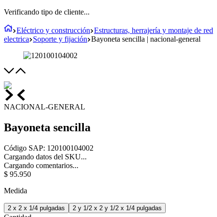
Verificando tipo de cliente...
Eléctrico y construcción
Estructuras, herrajería y montaje de red
electrica
Soporte y fijación
Bayoneta sencilla | nacional-general
NACIONAL-GENERAL
Bayoneta sencilla
Código SAP
:
120100104002
Cargando datos del SKU...
Cargando comentarios...
$
95
.
950
Medida
2 x 2 x 1/4 pulgadas
2 y 1/2 x 2 y 1/2 x 1/4 pulgadas