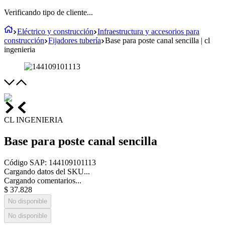
Verificando tipo de cliente...
Eléctrico y construcción
Infraestructura y accesorios para
construcción
Fijadores tubería
Base para poste canal sencilla | cl
ingenieria
CL INGENIERIA
Base para poste canal sencilla
Código SAP
:
144109101113
Cargando datos del SKU...
Cargando comentarios...
$
37
.
828
No disponible
No disponible