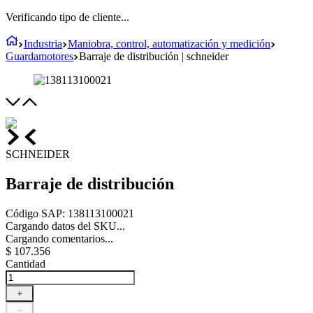
Verificando tipo de cliente...
Industria
Maniobra, control, automatización y medición
Guardamotores
Barraje de distribución | schneider
SCHNEIDER
Barraje de distribución
Código SAP
:
138113100021
Cargando datos del SKU...
Cargando comentarios...
$
107
.
356
Cantidad
＋
－