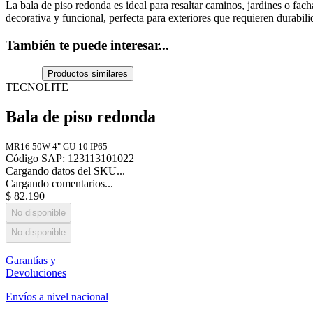
La bala de piso redonda es ideal para resaltar caminos, jardines o fac
decorativa y funcional, perfecta para exteriores que requieren durabilid
También te puede interesar...
Productos similares
TECNOLITE
Bala de piso redonda
MR16 50W 4" GU-10 IP65
Código SAP
:
123113101022
Cargando datos del SKU...
Cargando comentarios...
$
82
.
190
No disponible
No disponible
Garantías y
Devoluciones
Envíos a nivel nacional