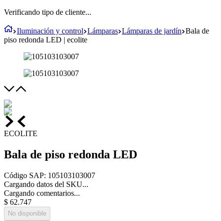
Verificando tipo de cliente...
Iluminación y control
Lámparas
Lámparas de jardín
Bala de
piso redonda LED | ecolite
ECOLITE
Bala de piso redonda LED
Código SAP
:
105103103007
Cargando datos del SKU...
Cargando comentarios...
$
62
.
747
No disponible