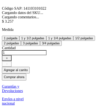
Código SAP
:
141103101022
Cargando datos del SKU...
Cargando comentarios...
$
3
.
257
Medida
1 pulgada
1 y 1/2 pulgadas
1 y 1/4 pulgadas
1/2 pulgadas
2 pulgadas
3 pulgadas
3/4 pulgadas
Cantidad
＋
－
Agregar al carrito
Comprar ahora
Garantías y
Devoluciones
Envíos a nivel
nacional