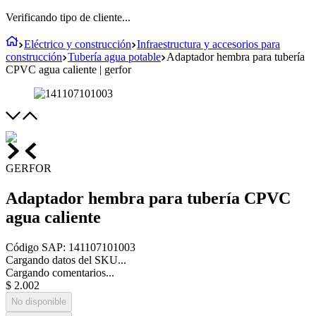
Verificando tipo de cliente...
Eléctrico y construcción
Infraestructura y accesorios para
construcción
Tubería agua potable
Adaptador hembra para tubería
CPVC agua caliente | gerfor
GERFOR
Adaptador hembra para tubería CPVC
agua caliente
Código SAP
:
141107101003
Cargando datos del SKU...
Cargando comentarios...
$
2
.
002
No disponible