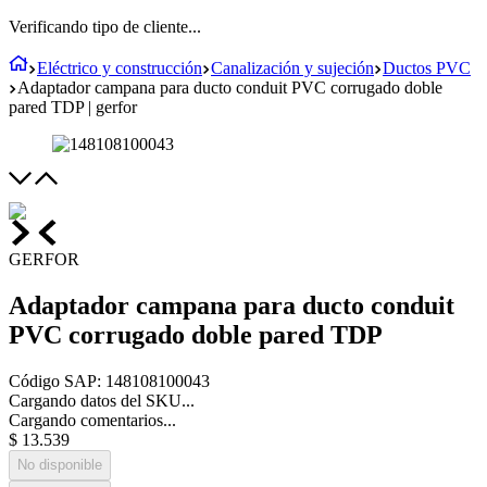
Verificando tipo de cliente...
Eléctrico y construcción
Canalización y sujeción
Ductos PVC
Adaptador campana para ducto conduit PVC corrugado doble
pared TDP | gerfor
GERFOR
Adaptador campana para ducto conduit
PVC corrugado doble pared TDP
Código SAP
:
148108100043
Cargando datos del SKU...
Cargando comentarios...
$
13
.
539
No disponible