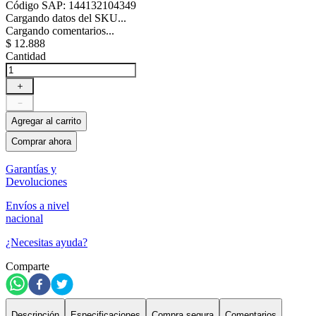
Código SAP
:
144132104349
Cargando datos del SKU...
Cargando comentarios...
$
12
.
888
Cantidad
＋
－
Agregar al carrito
Comprar ahora
Garantías y
Devoluciones
Envíos a nivel
nacional
¿Necesitas ayuda?
Comparte
Descripción
Especificaciones
Compra segura
Comentarios